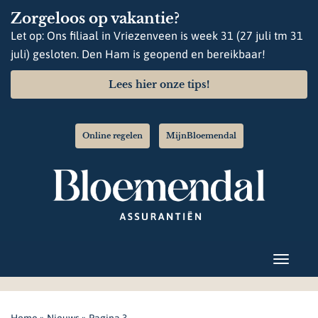
Zorgeloos op vakantie?
Let op: Ons filiaal in Vriezenveen is week 31 (27 juli tm 31
juli) gesloten. Den Ham is geopend en bereikbaar!
Lees hier onze tips!
Online regelen
MijnBloemendal
Home
»
Nieuws
»
Pagina 3