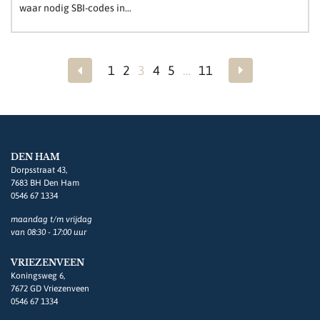
waar nodig SBI-codes in...
1
2
3
4
5
…
11
DEN HAM
Dorpsstraat 43,
7683 BH Den Ham
0546 67 1334
maandag t/m vrijdag
van 08:30 - 17:00 uur
VRIEZENVEEN
Koningsweg 6,
7672 GD Vriezenveen
0546 67 1334