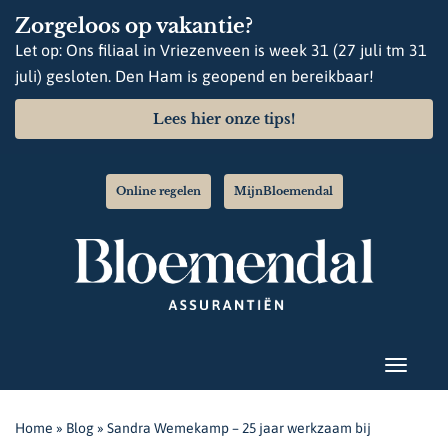
Zorgeloos op vakantie?
Let op: Ons filiaal in Vriezenveen is week 31 (27 juli tm 31
juli) gesloten. Den Ham is geopend en bereikbaar!
Lees hier onze tips!
Online regelen
MijnBloemendal
Home
»
Blog
»
Sandra Wemekamp – 25 jaar werkzaam bij