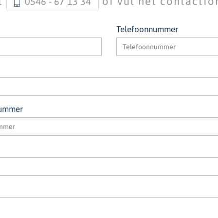
ct
of vul het contactfo
0546 - 67 13 34
Telefoonnummer
nummer