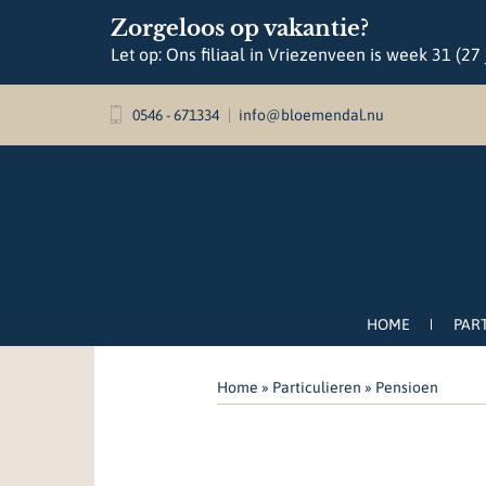
Zorgeloos op vakantie?
Let op: Ons filiaal in Vriezenveen is week 31 (27
0546 - 671334
info@bloemendal.nu
HOME
PAR
Home
»
Particulieren
»
Pensioen