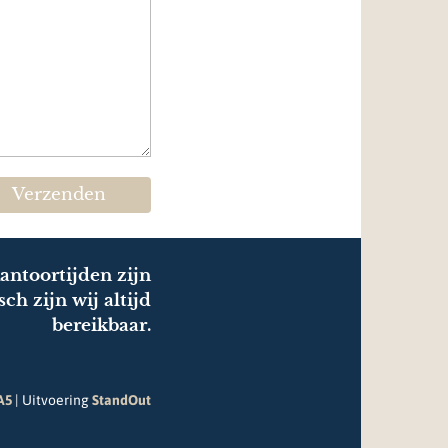
Verzenden
antoortijden zijn
ch zijn wij altijd
bereikbaar.
A5
|
Uitvoering
StandOut